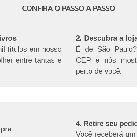
CONFIRA O PASSO A PASSO
ivros
2. Descubra a loj
l títulos em nosso
É de São Paulo? 
olher entre tantas e
CEP e nós mostr
perto de você.
4. Retire seu pedi
mpra
Você receberá um 