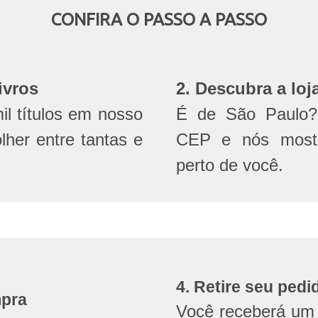
CONFIRA O PASSO A PASSO
ivros
2. Descubra a loj
l títulos em nosso
É de São Paulo? 
olher entre tantas e
CEP e nós mostr
perto de você.
4. Retire seu pedi
mpra
Você receberá um 