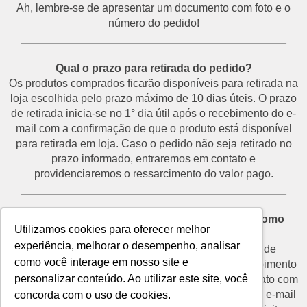
Ah, lembre-se de apresentar um documento com foto e o
número do pedido!
___________________________________________
Qual o prazo para retirada do pedido?
Os produtos comprados ficarão disponíveis para retirada na
loja escolhida pelo prazo máximo de 10 dias úteis. O prazo
de retirada inicia-se no 1° dia útil após o recebimento do e-
mail com a confirmação de que o produto está disponível
para retirada em loja. Caso o pedido não seja retirado no
prazo informado, entraremos em contato e
providenciaremos o ressarcimento do valor pago.
___________________________________________
Desisti do pedido e não vou retirá-lo na loja. Como
Utilizamos cookies para oferecer melhor
proceder?
experiência, melhorar o desempenho, analisar
O prazo para devolução de produtos por motivo de
como você interage em nosso site e
desistência é de até 7 dias corridos a partir do recebimento
personalizar conteúdo. Ao utilizar este site, você
do e-mail de confirmação de retirada. Entre em contato com
o nosso SAC através do telefone (11) 3292-2660 ou e-mail
concorda com o uso de cookies.