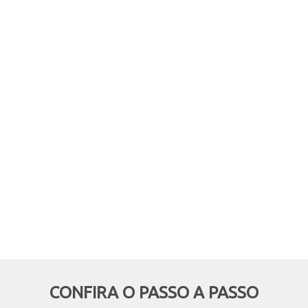
comprar online, mas retirar em
mãos? Quer aproveitar boas
oportunidades e ainda economizar,
deixando de pagar o frete? Então
essa modalidade é pra você!
CONFIRA O PASSO A PASSO