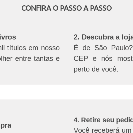
CONFIRA O PASSO A PASSO
ivros
2. Descubra a loj
l títulos em nosso
É de São Paulo? 
olher entre tantas e
CEP e nós mostr
perto de você.
4. Retire seu pedi
mpra
Você receberá um 