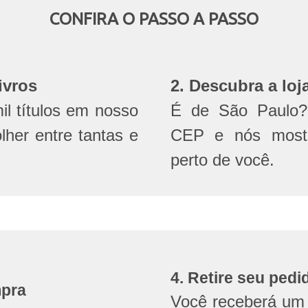
CONFIRA O PASSO A PASSO
ivros
2. Descubra a loj
l títulos em nosso
É de São Paulo? 
olher entre tantas e
CEP e nós mostr
perto de você.
4. Retire seu pedi
mpra
Você receberá um 