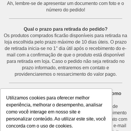
Ah, lembre-se de apresentar um documento com foto e o
número do pedido!
___________________________________________
Qual o prazo para retirada do pedido?
Os produtos comprados ficarão disponíveis para retirada na
loja escolhida pelo prazo máximo de 10 dias úteis. O prazo
de retirada inicia-se no 1° dia útil após o recebimento do e-
mail com a confirmação de que o produto está disponível
para retirada em loja. Caso o pedido não seja retirado no
prazo informado, entraremos em contato e
providenciaremos o ressarcimento do valor pago.
___________________________________________
Desisti do pedido e não vou retirá-lo na loja. Como
Utilizamos cookies para oferecer melhor
proceder?
experiência, melhorar o desempenho, analisar
O prazo para devolução de produtos por motivo de
como você interage em nosso site e
desistência é de até 7 dias corridos a partir do recebimento
personalizar conteúdo. Ao utilizar este site, você
do e-mail de confirmação de retirada. Entre em contato com
o nosso SAC através do telefone (11) 3292-2660 ou e-mail
concorda com o uso de cookies.