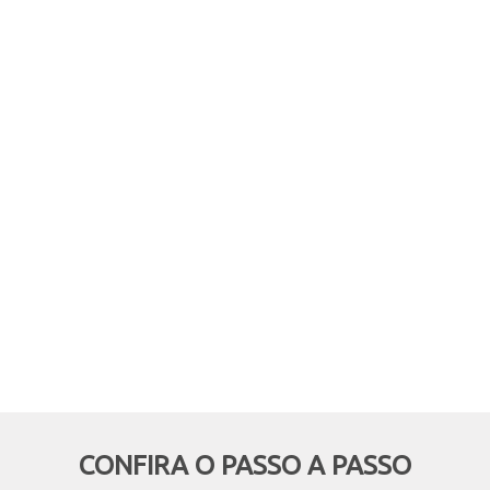
comprar online, mas retirar em
mãos? Quer aproveitar boas
oportunidades e ainda economizar,
deixando de pagar o frete? Então
essa modalidade é pra você!
CONFIRA O PASSO A PASSO