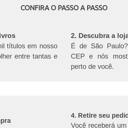
CONFIRA O PASSO A PASSO
ivros
2. Descubra a loj
l títulos em nosso
É de São Paulo? 
olher entre tantas e
CEP e nós mostr
perto de você.
4. Retire seu pedi
mpra
Você receberá um 