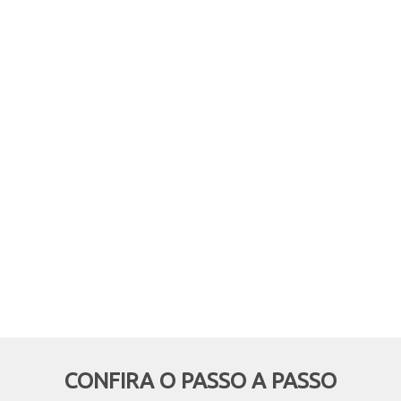
comprar online, mas retirar em
mãos? Quer aproveitar boas
oportunidades e ainda economizar,
deixando de pagar o frete? Então
essa modalidade é pra você!
CONFIRA O PASSO A PASSO