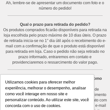
Ah, lembre-se de apresentar um documento com foto e o
número do pedido!
___________________________________________
Qual o prazo para retirada do pedido?
Os produtos comprados ficarão disponíveis para retirada na
loja escolhida pelo prazo máximo de 10 dias úteis. O prazo
de retirada inicia-se no 1° dia útil após o recebimento do e-
mail com a confirmação de que o produto está disponível
para retirada em loja. Caso o pedido não seja retirado no
prazo informado, entraremos em contato e
providenciaremos o ressarcimento do valor pago.
___________________________________________
Desisti do pedido e não vou retirá-lo na loja. Como
Utilizamos cookies para oferecer melhor
proceder?
experiência, melhorar o desempenho, analisar
O prazo para devolução de produtos por motivo de
como você interage em nosso site e
desistência é de até 7 dias corridos a partir do recebimento
personalizar conteúdo. Ao utilizar este site, você
do e-mail de confirmação de retirada. Entre em contato com
o nosso SAC através do telefone (11) 3292-2660 ou e-mail
concorda com o uso de cookies.