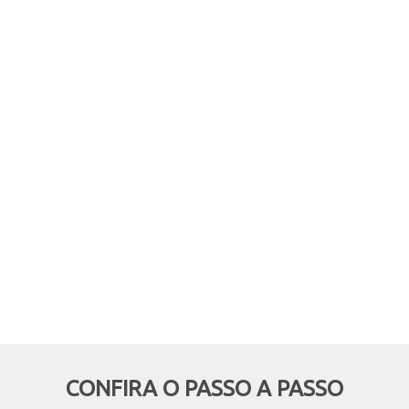
comprar online, mas retirar em
mãos? Quer aproveitar boas
oportunidades e ainda economizar,
deixando de pagar o frete? Então
essa modalidade é pra você!
CONFIRA O PASSO A PASSO