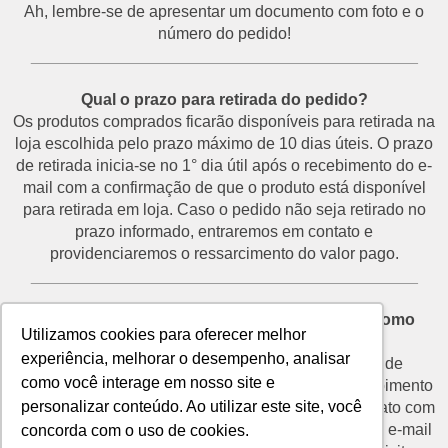
Ah, lembre-se de apresentar um documento com foto e o
número do pedido!
___________________________________________
Qual o prazo para retirada do pedido?
Os produtos comprados ficarão disponíveis para retirada na
loja escolhida pelo prazo máximo de 10 dias úteis. O prazo
de retirada inicia-se no 1° dia útil após o recebimento do e-
mail com a confirmação de que o produto está disponível
para retirada em loja. Caso o pedido não seja retirado no
prazo informado, entraremos em contato e
providenciaremos o ressarcimento do valor pago.
___________________________________________
Desisti do pedido e não vou retirá-lo na loja. Como
Utilizamos cookies para oferecer melhor
proceder?
experiência, melhorar o desempenho, analisar
O prazo para devolução de produtos por motivo de
como você interage em nosso site e
desistência é de até 7 dias corridos a partir do recebimento
personalizar conteúdo. Ao utilizar este site, você
do e-mail de confirmação de retirada. Entre em contato com
o nosso SAC através do telefone (11) 3292-2660 ou e-mail
concorda com o uso de cookies.