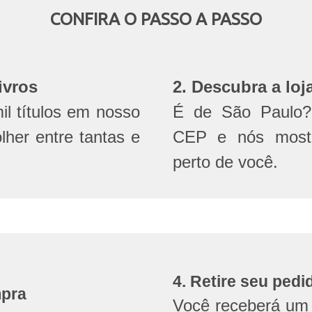
CONFIRA O PASSO A PASSO
ivros
2. Descubra a loj
l títulos em nosso
É de São Paulo? 
olher entre tantas e
CEP e nós mostr
perto de você.
4. Retire seu pedi
mpra
Você receberá um 