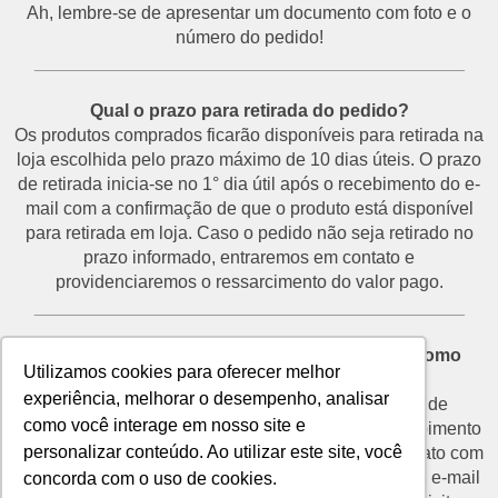
Ah, lembre-se de apresentar um documento com foto e o
número do pedido!
___________________________________________
Qual o prazo para retirada do pedido?
Os produtos comprados ficarão disponíveis para retirada na
loja escolhida pelo prazo máximo de 10 dias úteis. O prazo
de retirada inicia-se no 1° dia útil após o recebimento do e-
mail com a confirmação de que o produto está disponível
para retirada em loja. Caso o pedido não seja retirado no
prazo informado, entraremos em contato e
providenciaremos o ressarcimento do valor pago.
___________________________________________
Desisti do pedido e não vou retirá-lo na loja. Como
Utilizamos cookies para oferecer melhor
proceder?
experiência, melhorar o desempenho, analisar
O prazo para devolução de produtos por motivo de
como você interage em nosso site e
desistência é de até 7 dias corridos a partir do recebimento
personalizar conteúdo. Ao utilizar este site, você
do e-mail de confirmação de retirada. Entre em contato com
o nosso SAC através do telefone (11) 3292-2660 ou e-mail
concorda com o uso de cookies.