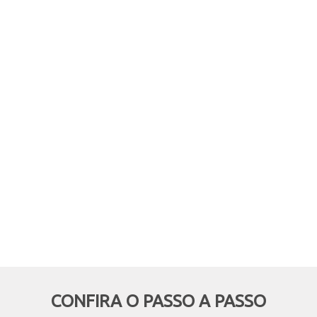
comprar online, mas retirar em
mãos? Quer aproveitar boas
oportunidades e ainda economizar,
deixando de pagar o frete? Então
essa modalidade é pra você!
CONFIRA O PASSO A PASSO