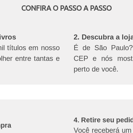
CONFIRA O PASSO A PASSO
ivros
2. Descubra a loj
l títulos em nosso
É de São Paulo? 
olher entre tantas e
CEP e nós mostr
perto de você.
4. Retire seu pedi
mpra
Você receberá um 