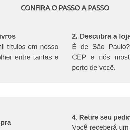
CONFIRA O PASSO A PASSO
ivros
2. Descubra a loj
l títulos em nosso
É de São Paulo? 
olher entre tantas e
CEP e nós mostr
perto de você.
4. Retire seu pedi
mpra
Você receberá um 