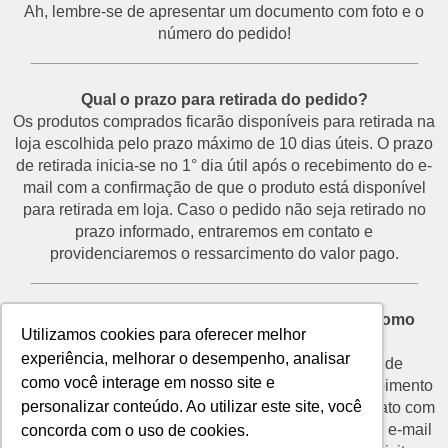
Ah, lembre-se de apresentar um documento com foto e o
número do pedido!
___________________________________________
Qual o prazo para retirada do pedido?
Os produtos comprados ficarão disponíveis para retirada na
loja escolhida pelo prazo máximo de 10 dias úteis. O prazo
de retirada inicia-se no 1° dia útil após o recebimento do e-
mail com a confirmação de que o produto está disponível
para retirada em loja. Caso o pedido não seja retirado no
prazo informado, entraremos em contato e
providenciaremos o ressarcimento do valor pago.
___________________________________________
Desisti do pedido e não vou retirá-lo na loja. Como
Utilizamos cookies para oferecer melhor
proceder?
experiência, melhorar o desempenho, analisar
O prazo para devolução de produtos por motivo de
como você interage em nosso site e
desistência é de até 7 dias corridos a partir do recebimento
personalizar conteúdo. Ao utilizar este site, você
do e-mail de confirmação de retirada. Entre em contato com
o nosso SAC através do telefone (11) 3292-2660 ou e-mail
concorda com o uso de cookies.