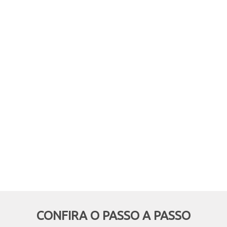
comprar online, mas retirar em
mãos? Quer aproveitar boas
oportunidades e ainda economizar,
deixando de pagar o frete? Então
essa modalidade é pra você!
CONFIRA O PASSO A PASSO