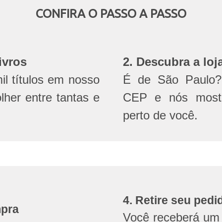
CONFIRA O PASSO A PASSO
ivros
2. Descubra a loj
l títulos em nosso
É de São Paulo? 
olher entre tantas e
CEP e nós mostr
perto de você.
4. Retire seu pedi
mpra
Você receberá um 