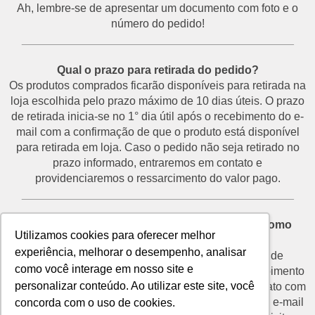
Ah, lembre-se de apresentar um documento com foto e o
número do pedido!
___________________________________________
Qual o prazo para retirada do pedido?
Os produtos comprados ficarão disponíveis para retirada na
loja escolhida pelo prazo máximo de 10 dias úteis. O prazo
de retirada inicia-se no 1° dia útil após o recebimento do e-
mail com a confirmação de que o produto está disponível
para retirada em loja. Caso o pedido não seja retirado no
prazo informado, entraremos em contato e
providenciaremos o ressarcimento do valor pago.
___________________________________________
Desisti do pedido e não vou retirá-lo na loja. Como
Utilizamos cookies para oferecer melhor
proceder?
experiência, melhorar o desempenho, analisar
O prazo para devolução de produtos por motivo de
como você interage em nosso site e
desistência é de até 7 dias corridos a partir do recebimento
personalizar conteúdo. Ao utilizar este site, você
do e-mail de confirmação de retirada. Entre em contato com
o nosso SAC através do telefone (11) 3292-2660 ou e-mail
concorda com o uso de cookies.