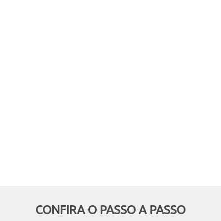
comprar online, mas retirar em
mãos? Quer aproveitar boas
oportunidades e ainda economizar,
deixando de pagar o frete? Então
essa modalidade é pra você!
CONFIRA O PASSO A PASSO