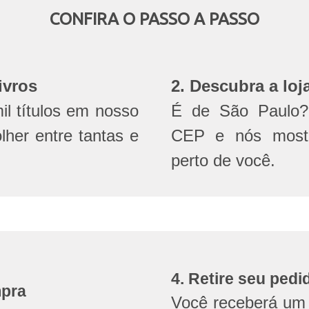
CONFIRA O PASSO A PASSO
ivros
2. Descubra a loj
l títulos em nosso
É de São Paulo? 
olher entre tantas e
CEP e nós mostr
perto de você.
4. Retire seu pedi
mpra
Você receberá um 