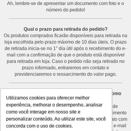
Ah, lembre-se de apresentar um documento com foto e o
número do pedido!
___________________________________________
Qual o prazo para retirada do pedido?
Os produtos comprados ficarão disponíveis para retirada na
loja escolhida pelo prazo máximo de 10 dias úteis. O prazo
de retirada inicia-se no 1° dia útil após o recebimento do e-
mail com a confirmação de que o produto está disponível
para retirada em loja. Caso o pedido não seja retirado no
prazo informado, entraremos em contato e
providenciaremos o ressarcimento do valor pago.
___________________________________________
Desisti do pedido e não vou retirá-lo na loja. Como
Utilizamos cookies para oferecer melhor
proceder?
experiência, melhorar o desempenho, analisar
O prazo para devolução de produtos por motivo de
como você interage em nosso site e
desistência é de até 7 dias corridos a partir do recebimento
personalizar conteúdo. Ao utilizar este site, você
do e-mail de confirmação de retirada. Entre em contato com
o nosso SAC através do telefone (11) 3292-2660 ou e-mail
concorda com o uso de cookies.