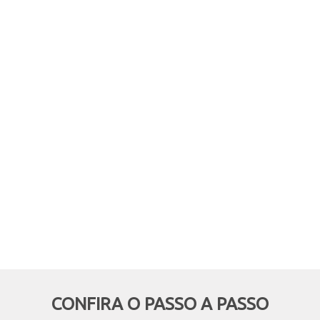
comprar online, mas retirar em
mãos? Quer aproveitar boas
oportunidades e ainda economizar,
deixando de pagar o frete? Então
essa modalidade é pra você!
CONFIRA O PASSO A PASSO