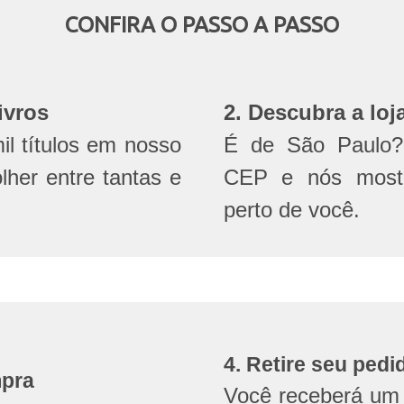
CONFIRA O PASSO A PASSO
ivros
2. Descubra a loj
l títulos em nosso
É de São Paulo? 
olher entre tantas e
CEP e nós mostr
perto de você.
4. Retire seu pedi
mpra
Você receberá um 