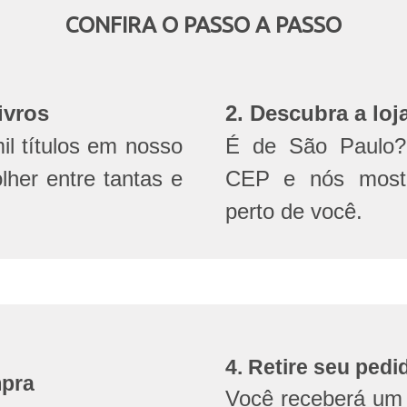
CONFIRA O PASSO A PASSO
ivros
2. Descubra a loj
l títulos em nosso
É de São Paulo? 
olher entre tantas e
CEP e nós mostr
perto de você.
4. Retire seu pedi
mpra
Você receberá um 