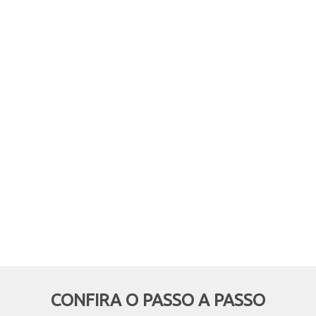
comprar online, mas retirar em
mãos? Quer aproveitar boas
oportunidades e ainda economizar,
deixando de pagar o frete? Então
essa modalidade é pra você!
CONFIRA O PASSO A PASSO