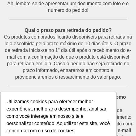
Ah, lembre-se de apresentar um documento com foto e o
número do pedido!
___________________________________________
Qual o prazo para retirada do pedido?
Os produtos comprados ficarão disponíveis para retirada na
loja escolhida pelo prazo máximo de 10 dias úteis. O prazo
de retirada inicia-se no 1° dia útil após o recebimento do e-
mail com a confirmação de que o produto está disponível
para retirada em loja. Caso o pedido não seja retirado no
prazo informado, entraremos em contato e
providenciaremos o ressarcimento do valor pago.
___________________________________________
Desisti do pedido e não vou retirá-lo na loja. Como
Utilizamos cookies para oferecer melhor
proceder?
experiência, melhorar o desempenho, analisar
O prazo para devolução de produtos por motivo de
como você interage em nosso site e
desistência é de até 7 dias corridos a partir do recebimento
personalizar conteúdo. Ao utilizar este site, você
do e-mail de confirmação de retirada. Entre em contato com
o nosso SAC através do telefone (11) 3292-2660 ou e-mail
concorda com o uso de cookies.