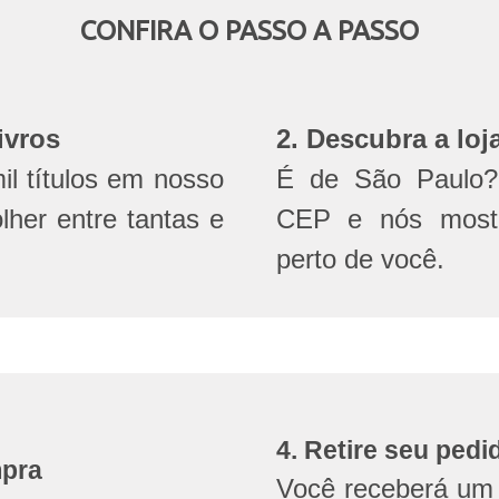
CONFIRA O PASSO A PASSO
ivros
2. Descubra a loj
l títulos em nosso
É de São Paulo? 
olher entre tantas e
CEP e nós mostr
perto de você.
4. Retire seu pedi
mpra
Você receberá um 