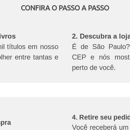
CONFIRA O PASSO A PASSO
ivros
2. Descubra a loj
l títulos em nosso
É de São Paulo? 
olher entre tantas e
CEP e nós mostr
perto de você.
4. Retire seu pedi
mpra
Você receberá um 