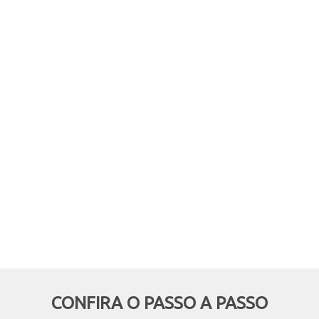
comprar online, mas retirar em
mãos? Quer aproveitar boas
oportunidades e ainda economizar,
deixando de pagar o frete? Então
essa modalidade é pra você!
CONFIRA O PASSO A PASSO