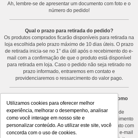
Ah, lembre-se de apresentar um documento com foto e o
número do pedido!
___________________________________________
Qual o prazo para retirada do pedido?
Os produtos comprados ficarão disponíveis para retirada na
loja escolhida pelo prazo máximo de 10 dias úteis. O prazo
de retirada inicia-se no 1° dia útil após o recebimento do e-
mail com a confirmação de que o produto está disponível
para retirada em loja. Caso o pedido não seja retirado no
prazo informado, entraremos em contato e
providenciaremos o ressarcimento do valor pago.
___________________________________________
Desisti do pedido e não vou retirá-lo na loja. Como
Utilizamos cookies para oferecer melhor
proceder?
experiência, melhorar o desempenho, analisar
O prazo para devolução de produtos por motivo de
como você interage em nosso site e
desistência é de até 7 dias corridos a partir do recebimento
personalizar conteúdo. Ao utilizar este site, você
do e-mail de confirmação de retirada. Entre em contato com
o nosso SAC através do telefone (11) 3292-2660 ou e-mail
concorda com o uso de cookies.