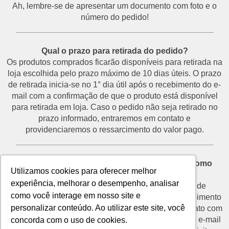
Ah, lembre-se de apresentar um documento com foto e o
número do pedido!
___________________________________________
Qual o prazo para retirada do pedido?
Os produtos comprados ficarão disponíveis para retirada na
loja escolhida pelo prazo máximo de 10 dias úteis. O prazo
de retirada inicia-se no 1° dia útil após o recebimento do e-
mail com a confirmação de que o produto está disponível
para retirada em loja. Caso o pedido não seja retirado no
prazo informado, entraremos em contato e
providenciaremos o ressarcimento do valor pago.
___________________________________________
Desisti do pedido e não vou retirá-lo na loja. Como
Utilizamos cookies para oferecer melhor
proceder?
experiência, melhorar o desempenho, analisar
O prazo para devolução de produtos por motivo de
como você interage em nosso site e
desistência é de até 7 dias corridos a partir do recebimento
personalizar conteúdo. Ao utilizar este site, você
do e-mail de confirmação de retirada. Entre em contato com
o nosso SAC através do telefone (11) 3292-2660 ou e-mail
concorda com o uso de cookies.