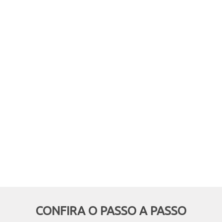
comprar online, mas retirar em
mãos? Quer aproveitar boas
oportunidades e ainda economizar,
deixando de pagar o frete? Então
essa modalidade é pra você!
CONFIRA O PASSO A PASSO