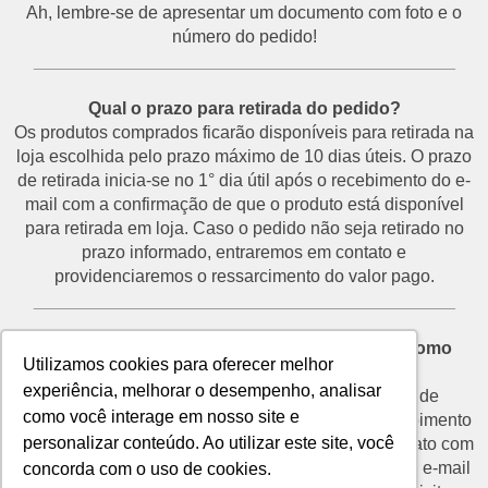
Ah, lembre-se de apresentar um documento com foto e o
número do pedido!
___________________________________________
Qual o prazo para retirada do pedido?
Os produtos comprados ficarão disponíveis para retirada na
loja escolhida pelo prazo máximo de 10 dias úteis. O prazo
de retirada inicia-se no 1° dia útil após o recebimento do e-
mail com a confirmação de que o produto está disponível
para retirada em loja. Caso o pedido não seja retirado no
prazo informado, entraremos em contato e
providenciaremos o ressarcimento do valor pago.
___________________________________________
Desisti do pedido e não vou retirá-lo na loja. Como
Utilizamos cookies para oferecer melhor
proceder?
experiência, melhorar o desempenho, analisar
O prazo para devolução de produtos por motivo de
como você interage em nosso site e
desistência é de até 7 dias corridos a partir do recebimento
personalizar conteúdo. Ao utilizar este site, você
do e-mail de confirmação de retirada. Entre em contato com
o nosso SAC através do telefone (11) 3292-2660 ou e-mail
concorda com o uso de cookies.