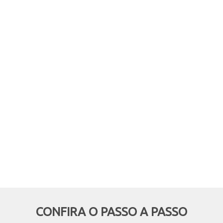
comprar online, mas retirar em
mãos? Quer aproveitar boas
oportunidades e ainda economizar,
deixando de pagar o frete? Então
essa modalidade é pra você!
CONFIRA O PASSO A PASSO