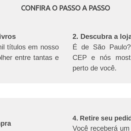
CONFIRA O PASSO A PASSO
ivros
2. Descubra a loj
l títulos em nosso
É de São Paulo? 
olher entre tantas e
CEP e nós mostr
perto de você.
4. Retire seu pedi
mpra
Você receberá um 