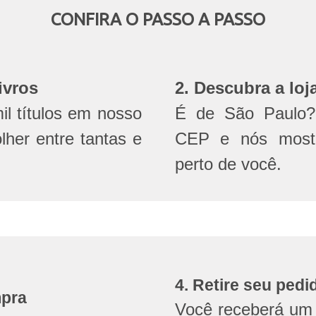
CONFIRA O PASSO A PASSO
ivros
2. Descubra a loj
l títulos em nosso
É de São Paulo? 
olher entre tantas e
CEP e nós mostr
perto de você.
4. Retire seu pedi
mpra
Você receberá um 