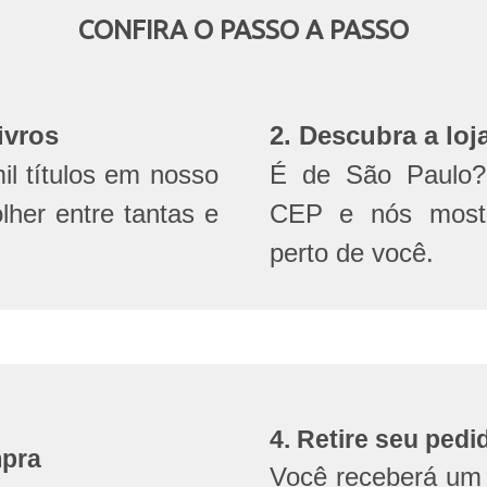
CONFIRA O PASSO A PASSO
ivros
2. Descubra a loj
l títulos em nosso
É de São Paulo? 
olher entre tantas e
CEP e nós mostr
perto de você.
4. Retire seu pedi
mpra
Você receberá um 