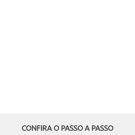
comprar online, mas retirar em
mãos? Quer aproveitar boas
oportunidades e ainda economizar,
deixando de pagar o frete? Então
essa modalidade é pra você!
CONFIRA O PASSO A PASSO