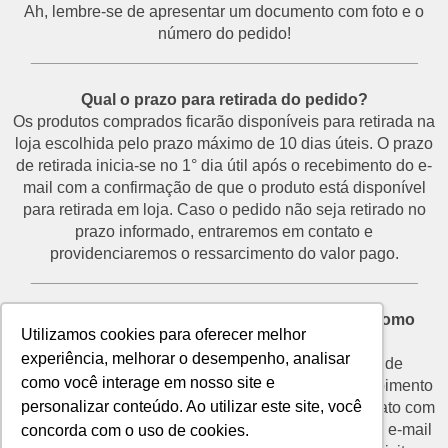
Ah, lembre-se de apresentar um documento com foto e o
número do pedido!
___________________________________________
Qual o prazo para retirada do pedido?
Os produtos comprados ficarão disponíveis para retirada na
loja escolhida pelo prazo máximo de 10 dias úteis. O prazo
de retirada inicia-se no 1° dia útil após o recebimento do e-
mail com a confirmação de que o produto está disponível
para retirada em loja. Caso o pedido não seja retirado no
prazo informado, entraremos em contato e
providenciaremos o ressarcimento do valor pago.
___________________________________________
Desisti do pedido e não vou retirá-lo na loja. Como
Utilizamos cookies para oferecer melhor
proceder?
experiência, melhorar o desempenho, analisar
O prazo para devolução de produtos por motivo de
como você interage em nosso site e
desistência é de até 7 dias corridos a partir do recebimento
personalizar conteúdo. Ao utilizar este site, você
do e-mail de confirmação de retirada. Entre em contato com
o nosso SAC através do telefone (11) 3292-2660 ou e-mail
concorda com o uso de cookies.