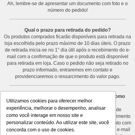
Ah, lembre-se de apresentar um documento com foto e o
número do pedido!
___________________________________________
Qual o prazo para retirada do pedido?
Os produtos comprados ficarão disponíveis para retirada na
loja escolhida pelo prazo máximo de 10 dias úteis. O prazo
de retirada inicia-se no 1° dia útil após o recebimento do e-
mail com a confirmação de que o produto está disponível
para retirada em loja. Caso o pedido não seja retirado no
prazo informado, entraremos em contato e
providenciaremos o ressarcimento do valor pago.
___________________________________________
Desisti do pedido e não vou retirá-lo na loja. Como
Utilizamos cookies para oferecer melhor
proceder?
experiência, melhorar o desempenho, analisar
O prazo para devolução de produtos por motivo de
como você interage em nosso site e
desistência é de até 7 dias corridos a partir do recebimento
personalizar conteúdo. Ao utilizar este site, você
do e-mail de confirmação de retirada. Entre em contato com
o nosso SAC através do telefone (11) 3292-2660 ou e-mail
concorda com o uso de cookies.