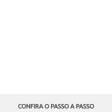
comprar online, mas retirar em
mãos? Quer aproveitar boas
oportunidades e ainda economizar,
deixando de pagar o frete? Então
essa modalidade é pra você!
CONFIRA O PASSO A PASSO