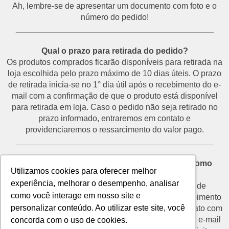
Ah, lembre-se de apresentar um documento com foto e o
número do pedido!
___________________________________________
Qual o prazo para retirada do pedido?
Os produtos comprados ficarão disponíveis para retirada na
loja escolhida pelo prazo máximo de 10 dias úteis. O prazo
de retirada inicia-se no 1° dia útil após o recebimento do e-
mail com a confirmação de que o produto está disponível
para retirada em loja. Caso o pedido não seja retirado no
prazo informado, entraremos em contato e
providenciaremos o ressarcimento do valor pago.
___________________________________________
Desisti do pedido e não vou retirá-lo na loja. Como
Utilizamos cookies para oferecer melhor
proceder?
experiência, melhorar o desempenho, analisar
O prazo para devolução de produtos por motivo de
como você interage em nosso site e
desistência é de até 7 dias corridos a partir do recebimento
personalizar conteúdo. Ao utilizar este site, você
do e-mail de confirmação de retirada. Entre em contato com
o nosso SAC através do telefone (11) 3292-2660 ou e-mail
concorda com o uso de cookies.