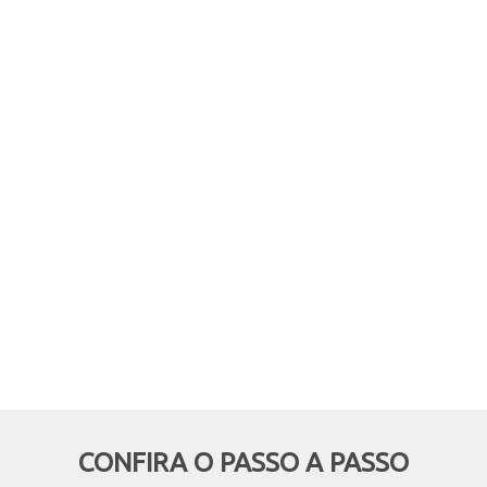
comprar online, mas retirar em
mãos? Quer aproveitar boas
oportunidades e ainda economizar,
deixando de pagar o frete? Então
essa modalidade é pra você!
CONFIRA O PASSO A PASSO