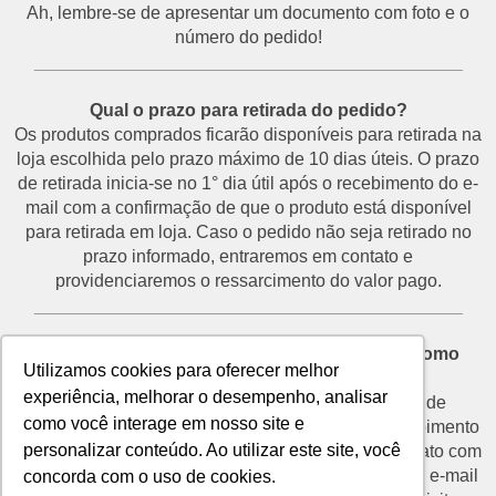
Ah, lembre-se de apresentar um documento com foto e o
número do pedido!
___________________________________________
Qual o prazo para retirada do pedido?
Os produtos comprados ficarão disponíveis para retirada na
loja escolhida pelo prazo máximo de 10 dias úteis. O prazo
de retirada inicia-se no 1° dia útil após o recebimento do e-
mail com a confirmação de que o produto está disponível
para retirada em loja. Caso o pedido não seja retirado no
prazo informado, entraremos em contato e
providenciaremos o ressarcimento do valor pago.
___________________________________________
Desisti do pedido e não vou retirá-lo na loja. Como
Utilizamos cookies para oferecer melhor
proceder?
experiência, melhorar o desempenho, analisar
O prazo para devolução de produtos por motivo de
como você interage em nosso site e
desistência é de até 7 dias corridos a partir do recebimento
personalizar conteúdo. Ao utilizar este site, você
do e-mail de confirmação de retirada. Entre em contato com
o nosso SAC através do telefone (11) 3292-2660 ou e-mail
concorda com o uso de cookies.