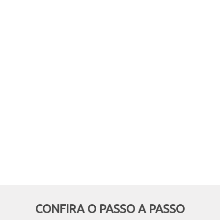
comprar online, mas retirar em
mãos? Quer aproveitar boas
oportunidades e ainda economizar,
deixando de pagar o frete? Então
essa modalidade é pra você!
CONFIRA O PASSO A PASSO