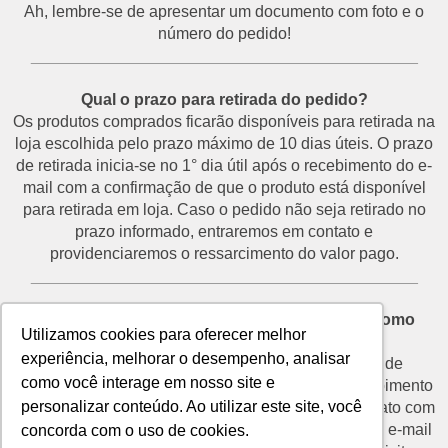
Ah, lembre-se de apresentar um documento com foto e o
número do pedido!
___________________________________________
Qual o prazo para retirada do pedido?
Os produtos comprados ficarão disponíveis para retirada na
loja escolhida pelo prazo máximo de 10 dias úteis. O prazo
de retirada inicia-se no 1° dia útil após o recebimento do e-
mail com a confirmação de que o produto está disponível
para retirada em loja. Caso o pedido não seja retirado no
prazo informado, entraremos em contato e
providenciaremos o ressarcimento do valor pago.
___________________________________________
Desisti do pedido e não vou retirá-lo na loja. Como
Utilizamos cookies para oferecer melhor
proceder?
experiência, melhorar o desempenho, analisar
O prazo para devolução de produtos por motivo de
como você interage em nosso site e
desistência é de até 7 dias corridos a partir do recebimento
personalizar conteúdo. Ao utilizar este site, você
do e-mail de confirmação de retirada. Entre em contato com
o nosso SAC através do telefone (11) 3292-2660 ou e-mail
concorda com o uso de cookies.