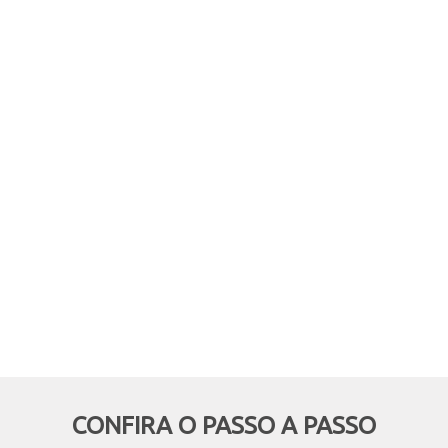
comprar online, mas retirar em
mãos? Quer aproveitar boas
oportunidades e ainda economizar,
deixando de pagar o frete? Então
essa modalidade é pra você!
CONFIRA O PASSO A PASSO