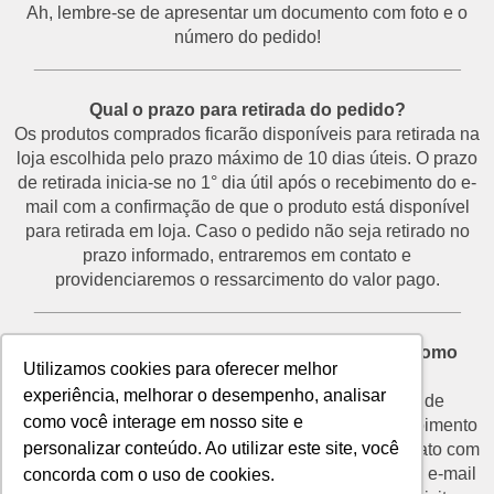
Ah, lembre-se de apresentar um documento com foto e o
número do pedido!
___________________________________________
Qual o prazo para retirada do pedido?
Os produtos comprados ficarão disponíveis para retirada na
loja escolhida pelo prazo máximo de 10 dias úteis. O prazo
de retirada inicia-se no 1° dia útil após o recebimento do e-
mail com a confirmação de que o produto está disponível
para retirada em loja. Caso o pedido não seja retirado no
prazo informado, entraremos em contato e
providenciaremos o ressarcimento do valor pago.
___________________________________________
Desisti do pedido e não vou retirá-lo na loja. Como
Utilizamos cookies para oferecer melhor
proceder?
experiência, melhorar o desempenho, analisar
O prazo para devolução de produtos por motivo de
como você interage em nosso site e
desistência é de até 7 dias corridos a partir do recebimento
personalizar conteúdo. Ao utilizar este site, você
do e-mail de confirmação de retirada. Entre em contato com
o nosso SAC através do telefone (11) 3292-2660 ou e-mail
concorda com o uso de cookies.