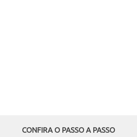
comprar online, mas retirar em
mãos? Quer aproveitar boas
oportunidades e ainda economizar,
deixando de pagar o frete? Então
essa modalidade é pra você!
CONFIRA O PASSO A PASSO