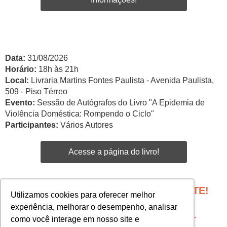
Data:
31/08/2026
Horário:
18h às 21h
Local:
Livraria Martins Fontes Paulista - Avenida Paulista,
509 - Piso Térreo
Evento:
Sessão de Autógrafos do Livro "A Epidemia de
Violência Doméstica: Rompendo o Ciclo"
Participantes:
Vários Autores
Acesse a página do livro!
PROGRAME SEU EVENTO COM A GENTE!
Utilizamos cookies para oferecer melhor
Edgar Santos -
experiência, melhorar o desempenho, analisar
esantos@martinsfontespaulista.com.br
como você interage em nosso site e