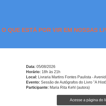
 O QUE ESTÁ POR VIR EM NOSSAS LI
Data:
05/08/2026
Horário:
18h às 21h
Local:
Livraria Martins Fontes Paulista - Avenid
Evento:
Sessão de Autógrafos do Livro "A Hist
Participante:
Maria Rita Kehl (autora)
Acesse a página do li