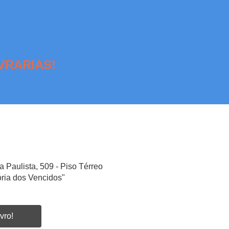
VRARIAS!
a Paulista, 509 - Piso Térreo
ória dos Vencidos"
vro!