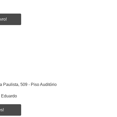
vro!
a Paulista, 509 - Piso Auditório
s Eduardo
es!