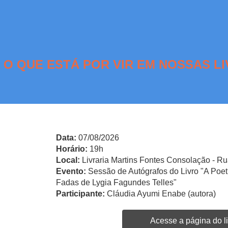
 O QUE ESTÁ POR VIR EM NOSSAS LI
Data:
07/08/2026
Horário:
19h
Local:
Livraria Martins Fontes Consolação - Ru
Evento:
Sessão de Autógrafos do Livro "A Po
Fadas de Lygia Fagundes Telles"
Participante:
Cláudia Ayumi Enabe (autora)
Acesse a página do li