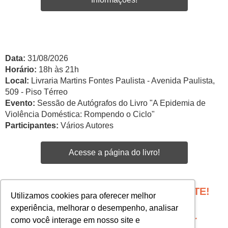
Data:
31/08/2026
Horário:
18h às 21h
Local:
Livraria Martins Fontes Paulista - Avenida Paulista,
509 - Piso Térreo
Evento:
Sessão de Autógrafos do Livro "A Epidemia de
Violência Doméstica: Rompendo o Ciclo"
Participantes:
Vários Autores
Acesse a página do livro!
PROGRAME SEU EVENTO COM A GENTE!
Utilizamos cookies para oferecer melhor
Edgar Santos -
experiência, melhorar o desempenho, analisar
esantos@martinsfontespaulista.com.br
como você interage em nosso site e