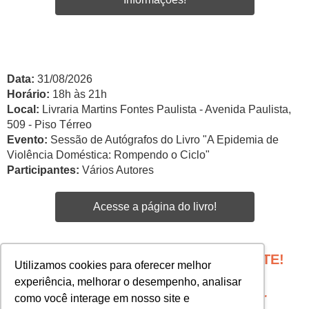
Data:
31/08/2026
Horário:
18h às 21h
Local:
Livraria Martins Fontes Paulista - Avenida Paulista,
509 - Piso Térreo
Evento:
Sessão de Autógrafos do Livro "A Epidemia de
Violência Doméstica: Rompendo o Ciclo"
Participantes:
Vários Autores
Acesse a página do livro!
PROGRAME SEU EVENTO COM A GENTE!
Utilizamos cookies para oferecer melhor
Edgar Santos -
experiência, melhorar o desempenho, analisar
esantos@martinsfontespaulista.com.br
como você interage em nosso site e