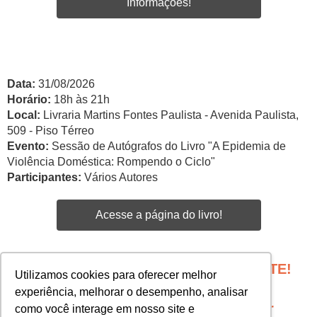
Informações!
Data:
31/08/2026
Horário:
18h às 21h
Local:
Livraria Martins Fontes Paulista - Avenida Paulista,
509 - Piso Térreo
Evento:
Sessão de Autógrafos do Livro "A Epidemia de
Violência Doméstica: Rompendo o Ciclo"
Participantes:
Vários Autores
Acesse a página do livro!
PROGRAME SEU EVENTO COM A GENTE!
Utilizamos cookies para oferecer melhor
Edgar Santos -
experiência, melhorar o desempenho, analisar
esantos@martinsfontespaulista.com.br
como você interage em nosso site e