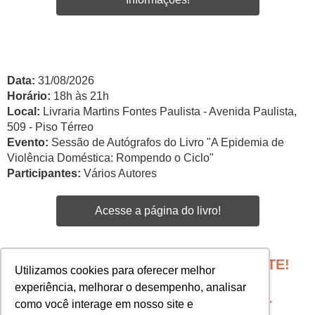
Data:
31/08/2026
Horário:
18h às 21h
Local:
Livraria Martins Fontes Paulista - Avenida Paulista,
509 - Piso Térreo
Evento:
Sessão de Autógrafos do Livro "A Epidemia de
Violência Doméstica: Rompendo o Ciclo"
Participantes:
Vários Autores
Acesse a página do livro!
PROGRAME SEU EVENTO COM A GENTE!
Utilizamos cookies para oferecer melhor
Edgar Santos -
experiência, melhorar o desempenho, analisar
esantos@martinsfontespaulista.com.br
como você interage em nosso site e