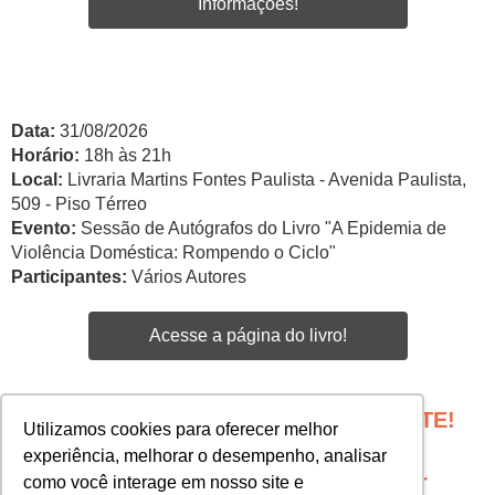
Informações!
Data:
31/08/2026
Horário:
18h às 21h
Local:
Livraria Martins Fontes Paulista - Avenida Paulista,
509 - Piso Térreo
Evento:
Sessão de Autógrafos do Livro "A Epidemia de
Violência Doméstica: Rompendo o Ciclo"
Participantes:
Vários Autores
Acesse a página do livro!
PROGRAME SEU EVENTO COM A GENTE!
Utilizamos cookies para oferecer melhor
Edgar Santos -
experiência, melhorar o desempenho, analisar
esantos@martinsfontespaulista.com.br
como você interage em nosso site e