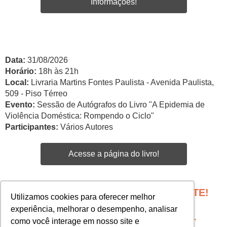
Informações!
Data:
31/08/2026
Horário:
18h às 21h
Local:
Livraria Martins Fontes Paulista - Avenida Paulista,
509 - Piso Térreo
Evento:
Sessão de Autógrafos do Livro "A Epidemia de
Violência Doméstica: Rompendo o Ciclo"
Participantes:
Vários Autores
Acesse a página do livro!
PROGRAME SEU EVENTO COM A GENTE!
Utilizamos cookies para oferecer melhor
Edgar Santos -
experiência, melhorar o desempenho, analisar
esantos@martinsfontespaulista.com.br
como você interage em nosso site e