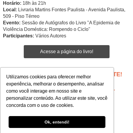
Horário:
18h às 21h
Local:
Livraria Martins Fontes Paulista - Avenida Paulista,
509 - Piso Térreo
Evento:
Sessão de Autógrafos do Livro "A Epidemia de
Violência Doméstica: Rompendo o Ciclo"
Participantes:
Vários Autores
Acesse a página do livro!
PROGRAME SEU EVENTO COM A GENTE!
Utilizamos cookies para oferecer melhor
Edgar Santos -
experiência, melhorar o desempenho, analisar
esantos@martinsfontespaulista.com.br
como você interage em nosso site e
personalizar conteúdo. Ao utilizar este site, você
Priscila Almeida -
concorda com o uso de cookies.
pnino@martinsfontespaulista.com.br
Ok, entendi!