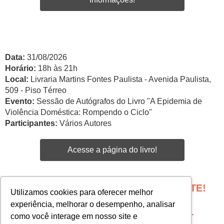
Data:
31/08/2026
Horário:
18h às 21h
Local:
Livraria Martins Fontes Paulista - Avenida Paulista,
509 - Piso Térreo
Evento:
Sessão de Autógrafos do Livro "A Epidemia de
Violência Doméstica: Rompendo o Ciclo"
Participantes:
Vários Autores
Acesse a página do livro!
PROGRAME SEU EVENTO COM A GENTE!
Utilizamos cookies para oferecer melhor
Edgar Santos -
experiência, melhorar o desempenho, analisar
esantos@martinsfontespaulista.com.br
como você interage em nosso site e