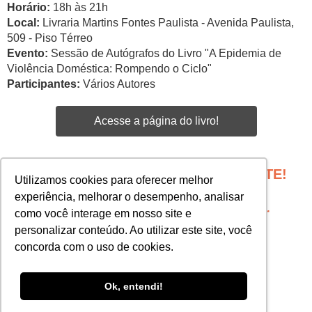
Horário:
18h às 21h
Local:
Livraria Martins Fontes Paulista - Avenida Paulista,
509 - Piso Térreo
Evento:
Sessão de Autógrafos do Livro "A Epidemia de
Violência Doméstica: Rompendo o Ciclo"
Participantes:
Vários Autores
Acesse a página do livro!
PROGRAME SEU EVENTO COM A GENTE!
Utilizamos cookies para oferecer melhor
Edgar Santos -
experiência, melhorar o desempenho, analisar
esantos@martinsfontespaulista.com.br
como você interage em nosso site e
personalizar conteúdo. Ao utilizar este site, você
Priscila Almeida -
concorda com o uso de cookies.
pnino@martinsfontespaulista.com.br
Ok, entendi!