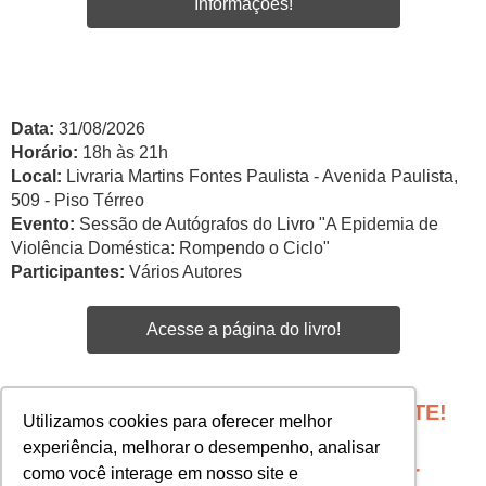
Informações!
Data:
31/08/2026
Horário:
18h às 21h
Local:
Livraria Martins Fontes Paulista - Avenida Paulista,
509 - Piso Térreo
Evento:
Sessão de Autógrafos do Livro "A Epidemia de
Violência Doméstica: Rompendo o Ciclo"
Participantes:
Vários Autores
Acesse a página do livro!
PROGRAME SEU EVENTO COM A GENTE!
Utilizamos cookies para oferecer melhor
Edgar Santos -
experiência, melhorar o desempenho, analisar
esantos@martinsfontespaulista.com.br
como você interage em nosso site e