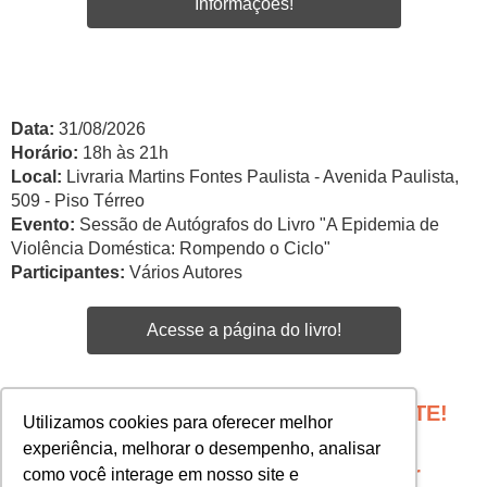
Informações!
Data:
31/08/2026
Horário:
18h às 21h
Local:
Livraria Martins Fontes Paulista - Avenida Paulista,
509 - Piso Térreo
Evento:
Sessão de Autógrafos do Livro "A Epidemia de
Violência Doméstica: Rompendo o Ciclo"
Participantes:
Vários Autores
Acesse a página do livro!
PROGRAME SEU EVENTO COM A GENTE!
Utilizamos cookies para oferecer melhor
Edgar Santos -
experiência, melhorar o desempenho, analisar
esantos@martinsfontespaulista.com.br
como você interage em nosso site e